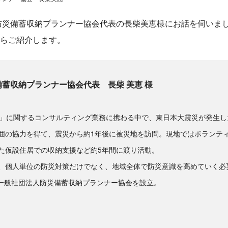
防災備蓄収納プランナー協会代表の長柴美恵様にお話を伺いま
らご紹介します。
備蓄収納プランナー協会代表 長柴 美恵 様
納」に関するコンサルティング業務に携わる中で、東日本大震災が発生
囲の協力を得て、震災から約1年後に被災地を訪問。現地ではボランテ
た仮設住居での収納支援など約5年間に渡り活動。
、個人単位の防災対策だけでなく、地域全体で防災意識を高めていく必
月に一般社団法人防災備蓄収納プランナー協会を設立。